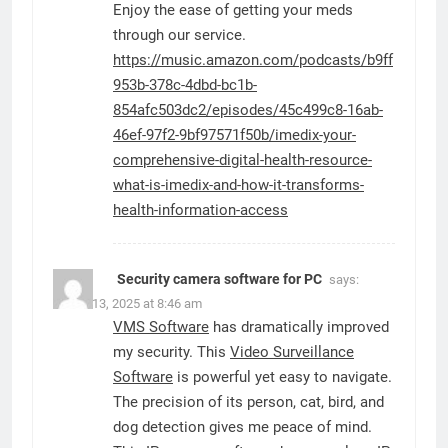
Enjoy the ease of getting your meds
through our service.
https://music.amazon.com/podcasts/b9ff
953b-378c-4dbd-bc1b-
854afc503dc2/episodes/45c499c8-16ab-
46ef-97f2-9bf97571f50b/imedix-your-
comprehensive-digital-health-resource-
what-is-imedix-and-how-it-transforms-
health-information-access
Security camera software for PC
says:
March 13, 2025 at 8:46 am
VMS Software
has dramatically improved
my security. This
Video Surveillance
Software
is powerful yet easy to navigate.
The precision of its person, cat, bird, and
dog detection gives me peace of mind.