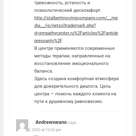
тревожность, усталость и
психологический дискомфорт.
http://stalbertmovingcompany.com/__me
dia__/js/netsoltrademark.php?
d=empathycenter.ru%2Farticles%2Fantide
pressanty%2F
В центре применяются современные
методы терапии, направленные на
восстановление эмоционального
баланса.
Здесь создана комфортная атмосфера
для доверительного диалога. Цель
центра — помочь каждого клиента на
пути к душевному равновесию.
Andrewswano
says:
March 3, 2025 at 12:03 pm