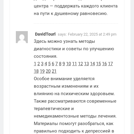
центра — поддержать каждого клиента
на пути к душевному равновесию.
DavidTourl
says:
February 22, 2025 at 2:49 pm
Здесь можно узнать методы
диагностики и советы по улучшению
состояния.
1
2
3
4
5
6
7
8
9
10
11
12
13
14
15
16
17
18
19
20
21
Особое внимание уделяется
возрастным изменениям и их
влиянию на психическим здоровьем.
Также рассматриваются современные
терапевтические и
немедикаментозные методы лечения.
Материалы помогут разобраться, как
правильно подходить к депрессией в