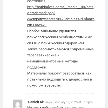
состояния.
http://bothhalves.com/__media__/js/nets
oltrademark.php?
d=empathycenter.ru%2Farticles%2Folanza
pin-i-bar%2F
Особое внимание уделяется
психологическим особенностям и их
связи с психическим здоровьем.
Также рассматриваются современные
терапевтические и
немедикаментозные методы
поддержки.
Материалы помогут разобраться, как
правильно подходить к депрессией в
пожилом возрасте.
DanielFak
says:
February 19, 2025 at 3:10 pm
На этом сайте собрана полезная