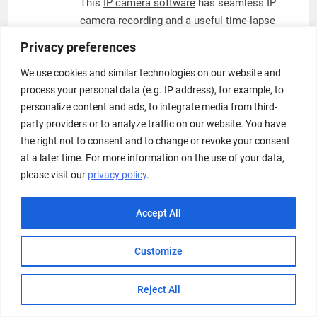
This
IP camera software
has seamless IP
camera recording and a useful time-lapse
feature. It is an excellent video monitoring
Privacy preferences
software which has completely changed
We use cookies and similar technologies on our website and
my security. Anyone looking for reliable
process your personal data (e.g. IP address), for example, to
video surveillance or free
CCTV Software
personalize content and ads, to integrate media from third-
and free VMS alternatives, should check
party providers or to analyze traffic on our website. You have
out VMS Software.
the right not to consent and to change or revoke your consent
at a later time. For more information on the use of your data,
please visit our
privacy policy
.
сертификация качества
says:
March 16, 2025 at 12:52 pm
В России сертификация имеет
Accept All
большое значение для подтверждения
соответствия продукции
Customize
установленным стандартам.
Прохождение сертификации нужно как
Reject All
для производителей, так и для
потребителей. Наличие сертификата