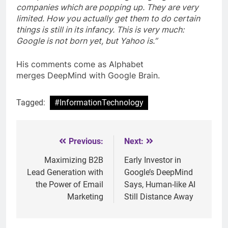
companies which are popping up. They are very
limited. How you actually get them to do certain
things is still in its infancy. This is very much:
Google is not born yet, but Yahoo is.”
His comments come as Alphabet
merges DeepMind with Google Brain.
Tagged:
#InformationTechnology
Previous:
Next:
Post
navigation
Maximizing B2B
Early Investor in
Lead Generation with
Google’s DeepMind
the Power of Email
Says, Human-like AI
Marketing
Still Distance Away