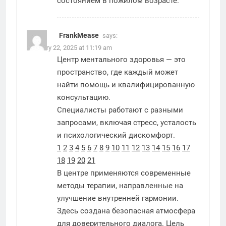
состоянием в пожилом возрасте.
FrankMease
says:
February 22, 2025 at 11:19 am
Центр ментального здоровья — это
пространство, где каждый может
найти помощь и квалифицированную
консультацию.
Специалисты работают с разными
запросами, включая стресс, усталость
и психологический дискомфорт.
1
2
3
4
5
6
7
8
9
10
11
12
13
14
15
16
17
18
19
20
21
В центре применяются современные
методы терапии, направленные на
улучшение внутренней гармонии.
Здесь создана безопасная атмосфера
для доверительного диалога. Цель