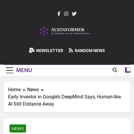
Skip
to
content
ACEInformer
NEWSLETTER
RANDOM NEWS
MENU
Home
News
Early Investor in Google’s DeepMind Says, Human-like
AI Still Distance Away
NEWS