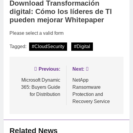
Download
Transformación
digital: Cómo los líderes de TI
pueden mejorar Whitepaper
Please select a valid form
Tagged:
#CloudSecurity
#Digital
Post
Previous:
Next:
navigation
Microsoft Dynamic
NetApp
365: Buyers Guide
Ransomware
for Distribution
Protection and
Recovery Service
Related News