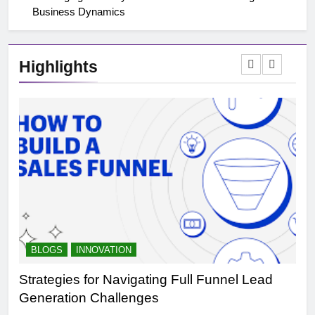
Business Dynamics
Highlights
BLOGS
INNOVATION
B
Strategies for Navigating Full Funnel Lead
Le
Generation Challenges
Tr